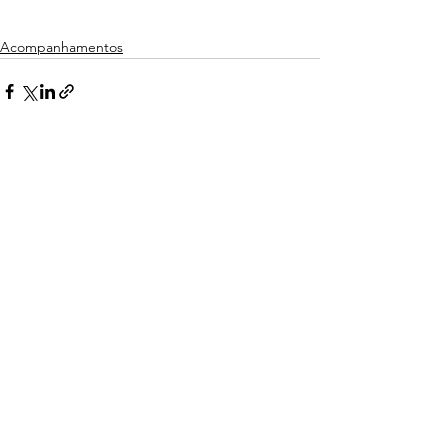
Acompanhamentos
Comentários
Escreva um comentário