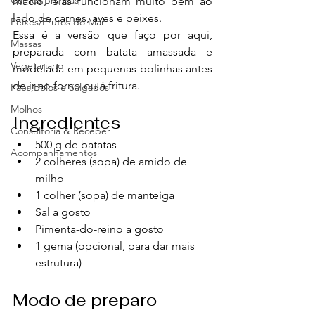
Carnes Brancas
macio, elas funcionam muito bem ao 
lado de carnes, aves e peixes.
Peixes/Frutos do Mar
Essa é a versão que faço por aqui, 
Massas
preparada com batata amassada e 
Vegetariano
modelada em pequenas bolinhas antes 
de ir ao forno ou à fritura.
Pães,Bolos e Salgados
Molhos
Ingredientes
Consultoria & Receber
500 g de batatas
Acompanhamentos
2 colheres (sopa) de amido de 
milho
1 colher (sopa) de manteiga
Sal a gosto
Pimenta-do-reino a gosto
1 gema (opcional, para dar mais 
estrutura)
Modo de preparo