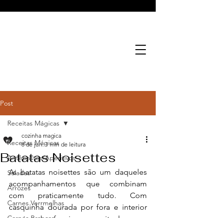
Cozinha Mágica
Gastronomia
Post
Receitas Mágicas
cozinha magica
Receitas Mágicas
8 de jun.
1 min de leitura
Batatas Noisettes
Antepastos/Aperitivos
As batatas noisettes são um daqueles 
Saladas
acompanhamentos que combinam 
Arrozes
com praticamente tudo. Com 
Carnes Verrmelhas
casquinha dourada por fora e interior 