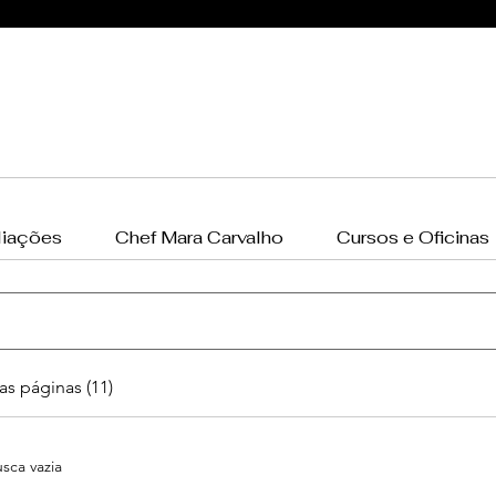
Cozinha Mágica
Gastronomia
liações
Chef Mara Carvalho
Cursos e Oficinas
as páginas (11)
sca vazia